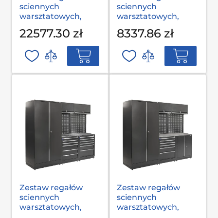
sciennych
sciennych
warsztatowych,
warsztatowych,
garażowych MODUL
garażowych MODUL
22577.30 zł
8337.86 zł
С-08-002 S op
L-03-001 G(2,0) op
Zestaw regałów
Zestaw regałów
sciennych
sciennych
warsztatowych,
warsztatowych,
garażowych MODUL
garażowych MODUL