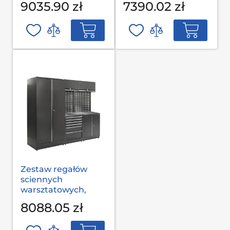
9035.90 zł
7390.02 zł
L-03-001 S op
L-03-002 G(2,0) op
Zestaw regałów
sciennych
warsztatowych,
garażowych MODUL
8088.05 zł
L-03-002 S op