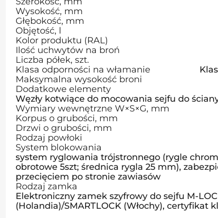
Szerokość, mm
Wysokość, mm
Głębokość, mm
Objętość, l
Kolor produktu (RAL)
Ilość uchwytów na broń
Liczba półek, szt.
Klasa odporności na włamanie
Kla
Maksymalna wysokość broni
Dodatkowe elementy
Węzły kotwiące do mocowania sejfu do ścian
Wymiary wewnętrzne W×S×G, mm
Korpus o grubości, mm
Drzwi o grubości, mm
Rodzaj powłoki
System blokowania
system ryglowania trójstronnego (rygle chr
obrotowe 5szt; średnica rygla 25 mm), zabezp
przecięciem po stronie zawiasów
Rodzaj zamka
Elektroniczny zamek szyfrowy do sejfu M-LO
(Holandia)/SMARTLOCK (Włochy), certyfikat k