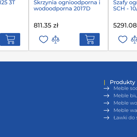
125 3T
Skrzynia ognioodporna i
Szafy og
wodoodporna 2017D
SCH - 10
811.35 zł
5291.08
|
Produkty
Meble so
Meble bi
Meble wo
Meble wa
Ławki do 