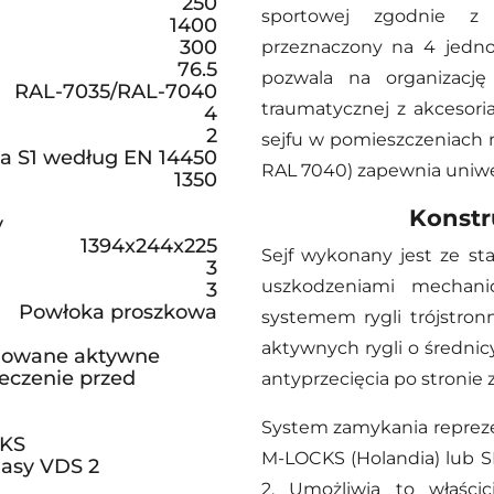
250
sportowej zgodnie z 
1400
300
przeznaczony na 4 jedno
76.5
pozwala na organizację
RAL-7035/RAL-7040
traumatycznej z akcesori
4
2
sejfu w pomieszczeniach m
sa S1 według EN 14450
RAL 7040) zapewnia uniwe
1350
Konstr
y
1394x244x225
Sejf wykonany jest ze st
3
uszkodzeniami mechan
3
Powłoka proszkowa
systemem rygli trójstro
aktywnych rygli o średn
omowane aktywne
ieczenie przed
antyprzecięcia po stronie 
System zamykania reprez
CKS
M-LOCKS (Holandia) lub 
lasy VDS 2
2. Umożliwia to właści