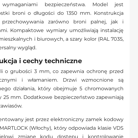
wymaganiami bezpieczeństwa. Model jest
stki broni o długości do 1350 mm. Konstrukcja
 przechowywania zarówno broni palnej, jak i
ami. Kompaktowe wymiary umożliwiają instalację
ieszkalnych i biurowych, a szary kolor (RAL 7035,
rsalny wygląd.
ukcja i cechy techniczne
ali o grubości 3 mm, co zapewnia ochronę przed
icznymi i włamaniem. Drzwi wzmocnione są
nnego działania, który obejmuje 5 chromowanych
icy 25 mm. Dodatkowe bezpieczeństwo zapewniają
zawiasów.
entowany jest przez elektroniczny zamek kodowy
SMARTLOCK (Włochy), który odpowiada klasie VDS
cielowi zmianę kodu dostępu i kontrolowanie