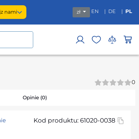
EN
|
DE
|
PL
j
z nami
zł
0
Opinie (0)
Kod produktu: 61020-0038
ie