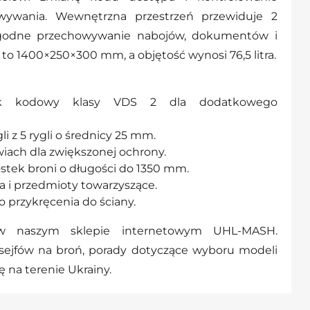
wywania. Wewnętrzna przestrzeń przewiduje 2
ygodne przechowywanie nabojów, dokumentów i
to 1400×250×300 mm, a objętość wynosi 76,5 litra.
mek kodowy klasy VDS 2 dla dodatkowego
i z 5 rygli o średnicy 25 mm.
wiach dla zwiększonej ochrony.
tek broni o długości do 1350 mm.
a i przedmioty towarzyszące.
przykręcenia do ściany.
w naszym sklepie internetowym UHL-MASH.
sejfów na broń, porady dotyczące wyboru modeli
 na terenie Ukrainy.