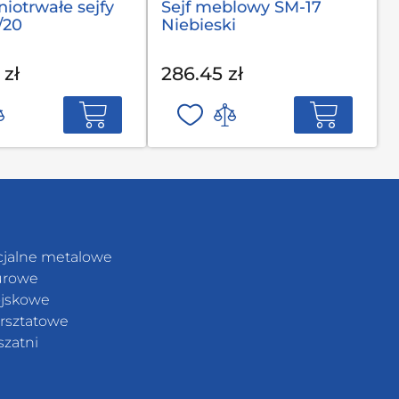
niotrwałe sejfy
Sejf meblowy SM-17
/20
Niebieski
 zł
286.45 zł
cjalne metalowe
urowe
jskowe
rsztatowe
szatni