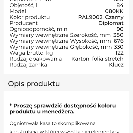
Objętość, l
84
Model
080KK
Kolor produktu
RAL9002, Czarny
Producent
Diplomat
Ognioodporność, min
90
Wymiary wewnętrzne Szerokość, mm
380
Wymiary wewnętrzne Wysokość, mm
676
Wymiary wewnętrzne Głębokość, mm
330
Waga brutto, kg
122
Rodzaj opakowania
Karton, folia stretch
Rodzaj zamka
Klucz
Opis produktu
* Proszę sprawdzić dostępność koloru
produktu u menedżera.
Ogniotrwała kasa to skomplikowana
konstrukcja, w której wszystkie jej elementy są