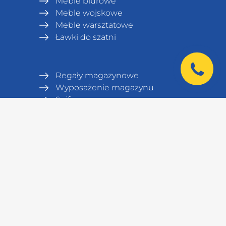
Meble biurowe
Meble wojskowe
Meble warsztatowe
Ławki do szatni
Regały magazynowe
Wyposażenie magazynu
Sejfy
Szafy serwerowe i klimatyzacyjne
Meble medyczne
|
Kontakt
europe@uhl-mash.com
+48 572 141 100
+48 571 590 880