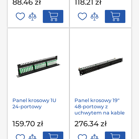
88.46 zł
118.21 zł
obwodowych
Panel krosowy 1U
Panel krosowy 19"
24-portowy
48-portowy z
uchwytem na kable
159.70 zł
276.34 zł