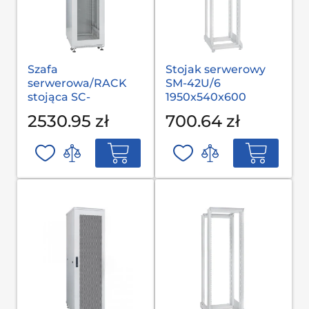
Szafa
Stojak serwerowy
serwerowa/RACK
SM-42U/6
stojąca SC-
1950x540x600
42U/6.10C
2530.95 zł
700.64 zł