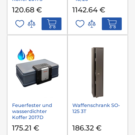
120.68 €
1142.64 €
Feuerfester und
Waffenschrank SO-
wasserdichter
125 3T
Koffer 2017D
175.21 €
186.32 €