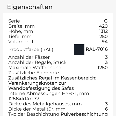
Eigenschaften
Serie
G
Breite, mm
420
Höhe, mm
1312
Tiefe, mm
250
Volumen, l
94
RAL-7016
Produktfarbe (RAL)
Anzahl der Fässer
3
Anzahl der Regale, Stück
3
Maximale Waffenhöhe
1250
Zusätzliche Elemente
Zusätzliches Regal im Kassenbereich;
Verankerungsknoten zur
Wandbefestigung des Safes
Interne Abmessungen H×B×T, mm
1288x414x177
Dicke des Metallgehäuses, mm
3
Dicke der Metalltür, mm
6
Typ der Beschichtung
Pulverbeschichtung