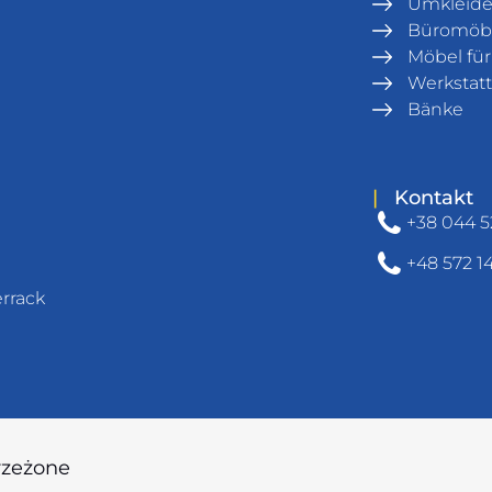
Umkleid
Büromöb
Möbel fü
Werkstatt
Bänke
|
Kontakt
+38 044 5
+48 572 1
rrack
rzeżone