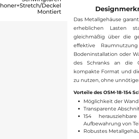
oner+Stretch/Deckel
Designmerkm
Montiert
Das Metallgehäuse garanti
erheblichen Lasten st
gleichmäßig über die ge
effektive Raumnutzung
Bodeninstallation oder 
des Schranks an die 
kompakte Format und die 
zu nutzen, ohne unnötigen
Vorteile des OSM-18-154 Sc
Möglichkeit der Wandm
Transparente Abschnitt
154 herausziehbar
Aufbewahrung von Tei
Robustes Metallgehäus