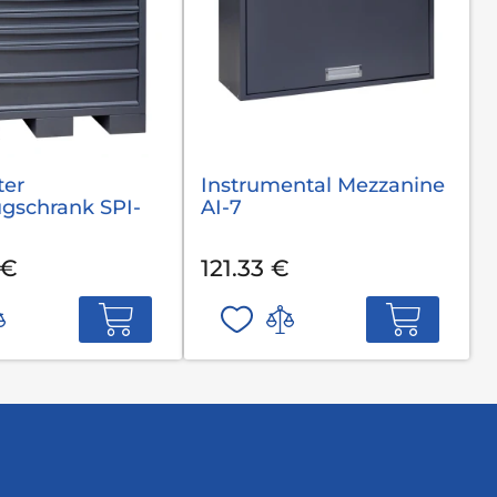
ter
Instrumental Mezzanine
gschrank SPI-
AI-7
 €
121.33 €