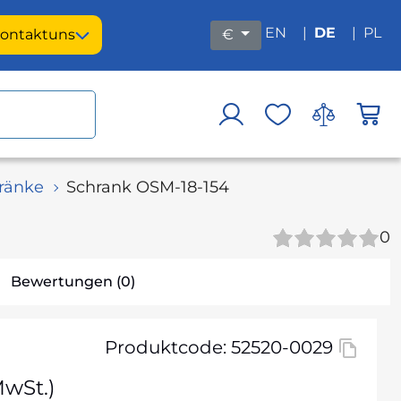
EN
|
DE
|
PL
ontakt
uns
€
ränke
Schrank OSM-18-154
0
Bewertungen (0)
Produktcode: 52520-0029
MwSt.)