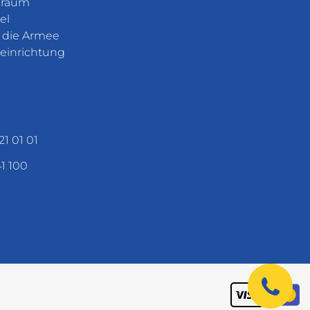
eraum
el
r die Armee
einrichtung
21 01 01
41 100