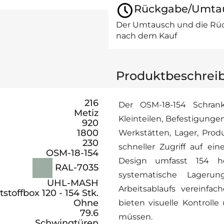
Rückgabe/Umta
Der Umtausch und die Rüc
nach dem Kauf
Produktbeschrei
216
Der OSM-18-154 Schrank
Metiz
Kleinteilen, Befestigunge
920
1800
Werkstätten, Lager, Prod
230
schneller Zugriff auf ei
OSM-18-154
Design umfasst 154 her
RAL-7035
systematische Lageru
UHL-MASH
Arbeitsablaufs vereinfa
stoffbox 120 - 154 Stk.
Ohne
bieten visuelle Kontroll
79.6
müssen.
Schwingtüren