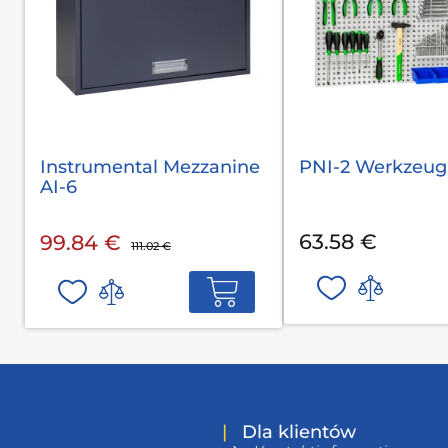
Instrumental Mezzanine
PNI-2 Werkzeug
AI-6
63.58 €
99.84 €
111.02 €
|
Dla klientów