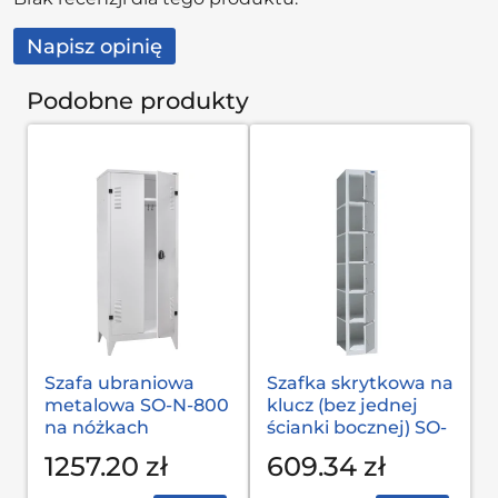
Napisz opinię
Podobne produkty
Szafa ubraniowa
Szafka skrytkowa na
metalowa SO-N-800
klucz (bez jednej
na nóżkach
ścianki bocznej) SO-
300/1-6
1257.20 zł
609.34 zł