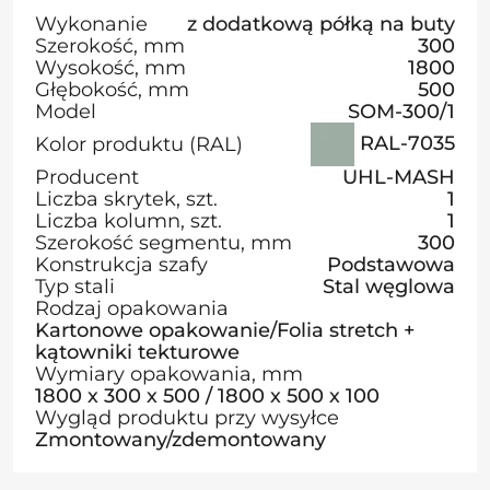
Wykonanie
z dodatkową półką na buty
Szerokość, mm
300
Wysokość, mm
1800
Głębokość, mm
500
Model
SOM-300/1
RAL-7035
Kolor produktu (RAL)
Producent
UHL-MASH
Liczba skrytek, szt.
1
Liczba kolumn, szt.
1
Szerokość segmentu, mm
300
Konstrukcja szafy
Podstawowa
Typ stali
Stal węglowa
Rodzaj opakowania
Kartonowe opakowanie/Folia stretch +
kątowniki tekturowe
Wymiary opakowania, mm
1800 х 300 х 500 / 1800 х 500 х 100
Wygląd produktu przy wysyłce
Zmontowany/zdemontowany