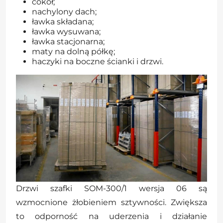
cokół;
nachylony dach;
ławka składana;
ławka wysuwana;
ławka stacjonarna;
maty na dolną półkę;
haczyki na boczne ścianki i drzwi.
Drzwi szafki SOM-300/1 wersja 06 są
wzmocnione żłobieniem sztywności. Zwiększa
to odporność na uderzenia i działanie