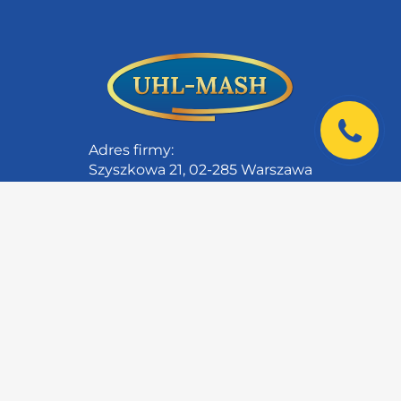
Adres firmy:
Szyszkowa 21, 02-285 Warszawa
|
Dla klientów
Informacje kontaktowe
O firmie
Katalog PDF
Polityka prywatności
Regulamin
Сookie