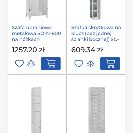
Szafa ubraniowa
Szafka skrytkowa na
metalowa SO-N-800
klucz (bez jednej
na nóżkach
ścianki bocznej) SO-
300/1-6
1257.20 zł
609.34 zł