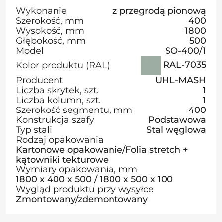
Wykonanie
z przegrodą pionową
Szerokość, mm
400
Wysokość, mm
1800
Głębokość, mm
500
Model
SO-400/1
RAL-7035
Kolor produktu (RAL)
Producent
UHL-MASH
Liczba skrytek, szt.
1
Liczba kolumn, szt.
1
Szerokość segmentu, mm
400
Konstrukcja szafy
Podstawowa
Typ stali
Stal węglowa
Rodzaj opakowania
Kartonowe opakowanie/Folia stretch +
kątowniki tekturowe
Wymiary opakowania, mm
1800 х 400 х 500 / 1800 х 500 х 100
Wygląd produktu przy wysyłce
Zmontowany/zdemontowany