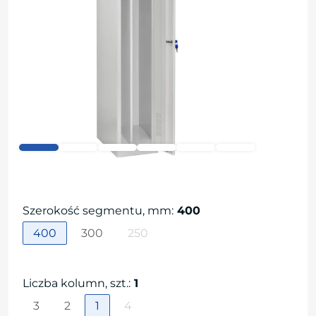
Szerokość segmentu, mm
:
400
400
300
250
Liczba kolumn, szt.
:
1
3
2
1
4