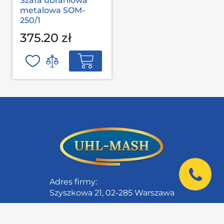
Szafa ubraniowa
metalowa SOM-
250/1
375.20 zł
Adres firmy:
Szyszkowa 21, 02-285 Warszawa