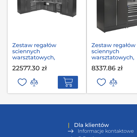
Zestaw regałów
Zestaw regałów
sciennych
sciennych
warsztatowych,
warsztatowych,
garażowych MODUL
garażowych MO
22577.30 zł
8337.86 zł
С-08-002 S op
03-001 G(2,0) op
|
Dla klientów
Informacje kontaktowe