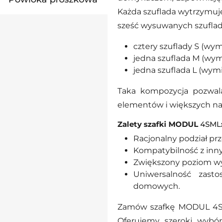
Każda szuflada wytrzymuje
sześć wysuwanych szuflad
cztery szuflady S (w
jedna szuflada M (wy
jedna szuflada L (wy
Taka kompozycja pozwal
elementów i większych na
Zalety szafki MODUL
4SML
Racjonalny podział pr
Kompatybilność z in
Zwiększony poziom w
Uniwersalność zast
domowych.
Zamów szafkę MODUL 4S
Oferujemy szeroki wybó