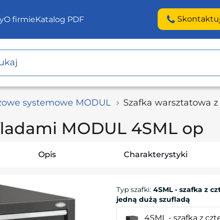
Skontaktu
y
O firmie
Katalog PDF
ażowe systemowe MODUL
Szafka warsztatowa 
ufladami MODUL 4SML op
Opis
Charakterystyki
Typ szafki
:
4SML - szafka z cz
jedną dużą szufladą
4SML - szafka z cz