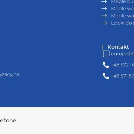
Meble bi
Meble wo
Meble wa
Ławki do 
|
Kontakt
europe@
u
+48 572 1
tyzacyjne
+48 571 5
zeżone