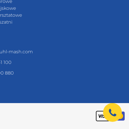
urowe
jskowe
rsztatowe
szatni
uhl-mash.com
41 100
90 880