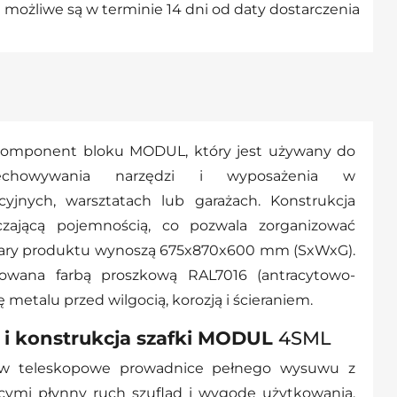
możliwe są w terminie 14 dni od daty dostarczenia
omponent bloku MODUL, który jest używany do
zechowywania narzędzi i wyposażenia w
yjnych, warsztatach lub garażach. Konstrukcja
czającą pojemnością, co pozwala zorganizować
iary produktu wynoszą 675x870x600 mm (SxWxG).
lowana farbą proszkową RAL7016 (antracytowo-
 metalu przed wilgocią, korozją i ścieraniem.
 i konstrukcja szafki MODUL
4SML
 w teleskopowe prowadnice pełnego wysuwu z
ymi płynny ruch szuflad i wygodę użytkowania.