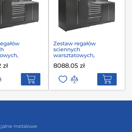
regałów
Zestaw regałów
ch
sciennych
towych,
warsztatowych,
ych MODUL L-
garażowych MODUL L-
 zł
8088.05 zł
(2,0) op
03-002 S op
cjalne metalowe