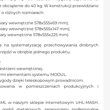
 obciążenie do 40 kg. W konstrukcji przewidziano
 o różnych rozmiarach:
ymiary wewnętrzne 578x555x69 mm);
miary wewnętrzne 578x555x147 mm);
miary wewnętrzne 578x555x225 mm).
a na systematyzację przechowywania drobnych
rzędzi w obrębie jednego produktu.
:
zestrzeni wewnętrznej.
nymi elementami systemu MODUL.
ygody dzięki teleskopowym prowadnicom.
osowania w pomieszczeniach produkcyjnych i
ML w naszym sklepie internetowym UHL-MASH.
r mebli metalowych, zapewniamy profesjonalne