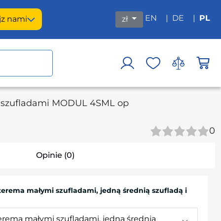
EN
|
DE
|
PL
j
z nami
zł
z szufladami MODUL 4SML op
0
Opinie (0)
terema małymi szufladami, jedną średnią szufladą i
terema małymi szufladami, jedną średnią