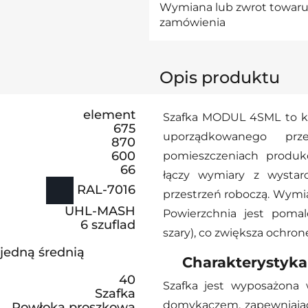
Wymiana lub zwrot towaru 
zamówienia
Opis produktu
element
Szafka MODUL 4SML to k
675
uporządkowanego pr
870
600
pomieszczeniach produkc
66
łączy wymiary z wystar
RAL-7016
przestrzeń roboczą. Wym
UHL-MASH
Powierzchnia jest poma
6 szuflad
szary), co zwiększa ochronę
 jedną średnią
Charakterystyka
40
Szafka jest wyposażona
Szafka
domykaczem, zapewniając
Powłoka proszkowa