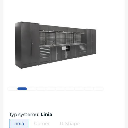
Typ systemu
:
Linia
Linia
Corner
U-Shape