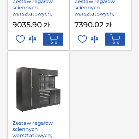
Zestaw regałów
Zestaw regałów
sciennych
sciennych
warsztatowych,
warsztatowych,
garażowych MODUL
garażowych MODUL
9035.90 zł
7390.02 zł
L-03-001 S op
L-03-002 G(2,0) op
Zestaw regałów
sciennych
warsztatowych,