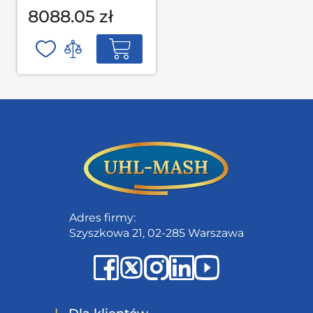
garażowych MODUL
8088.05 zł
L-03-002 S op
Adres firmy:
Szyszkowa 21, 02-285 Warszawa