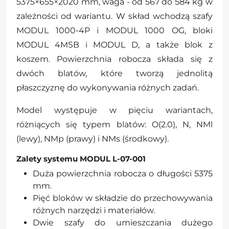
5375×655×2020 mm, waga - od 567 do 584 kg w
zależności od wariantu. W skład wchodzą szafy
MODUL 1000-4P i MODUL 1000 OG, bloki
MODUL 4MSB i MODUL D, a także blok z
koszem. Powierzchnia robocza składa się z
dwóch blatów, które tworzą jednolitą
płaszczyznę do wykonywania różnych zadań.
Model występuje w pięciu wariantach,
różniących się typem blatów: O(2.0), N, NMl
(lewy), NMp (prawy) i NMs (środkowy).
Zalety systemu MODUL L-07-001
Duża powierzchnia robocza o długości 5375
mm.
Pięć bloków w składzie do przechowywania
różnych narzędzi i materiałów.
Dwie szafy do umieszczania dużego