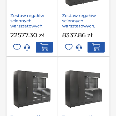
Zestaw regałów
Zestaw regałów
sciennych
sciennych
warsztatowych,
warsztatowych,
garażowych MODUL
garażowych MODUL
22577.30 zł
8337.86 zł
С-08-002 S op
L-03-001 G(2,0) op