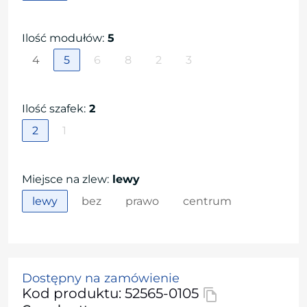
Ilość modułów
:
5
4
5
6
8
2
3
Ilość szafek
:
2
2
1
Miejsce na zlew
:
lewy
lewy
bez
prawo
centrum
Dostępny na zamówienie
Kod produktu: 52565-0105