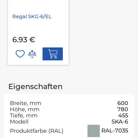
Regal SKG-6/EL
6.93 €
Eigenschaften
Breite, mm
600
Höhe, mm
780
Tiefe, mm
455
Modell
SKA-6
RAL-7035
Produktfarbe (RAL)