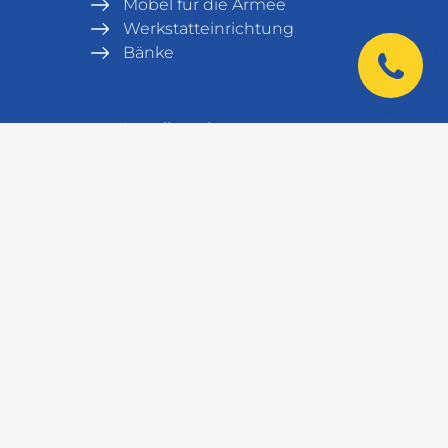
Möbel für die Armee
Werkstatteinrichtung
Bänke
Metallregal
Lagerausrüstung
Tresore
Serverschrank und Serverrack
Labormöbel
|
Kontakt
+38 044 521 01 01
+48 572 141 100