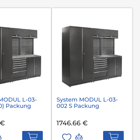
MODUL L-03-
System MODUL L-03-
,0) Packung
002 S Packung
 €
1746.66 €