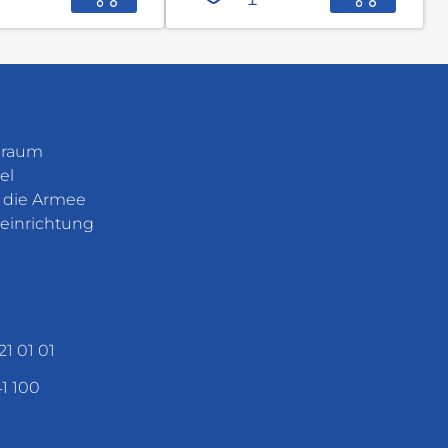
eraum
el
r die Armee
einrichtung
21 01 01
41 100