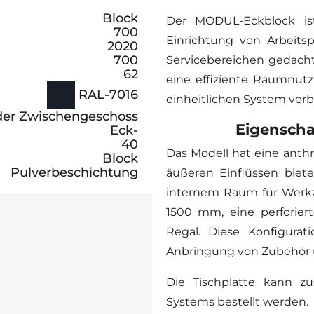
Block
Der MODUL-Eckblock is
700
Einrichtung von Arbeits
2020
700
Servicebereichen gedacht 
62
eine effiziente Raumnu
RAL-7016
einheitlichen System verb
nder Zwischengeschoss
Eigensch
Eck-
40
Das Modell hat eine anthr
Block
Pulverbeschichtung
äußeren Einflüssen biet
internem Raum für Werkz
1500 mm, eine perforie
Regal. Diese Konfigurat
Anbringung von Zubehör u
Die Tischplatte kann z
Systems bestellt werden.