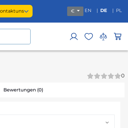
EN
|
DE
|
PL
ontakt
uns
€
0
Bewertungen (0)