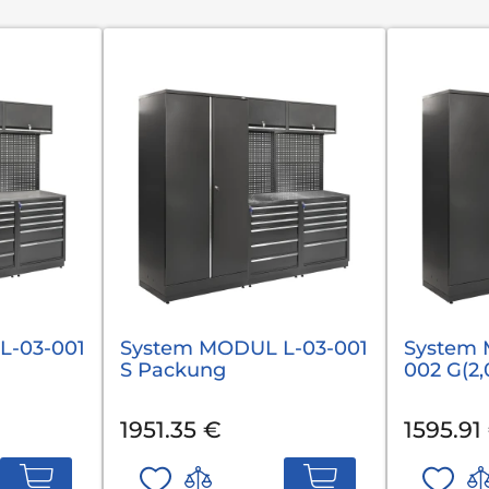
L-03-001
System MODUL L-03-001
System 
S Packung
002 G(2
1951.35 €
1595.91