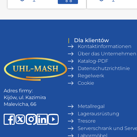
|
Dla klientów
Kontaktinformationen
Über das Unternehmen
Katalog-PDF
Datenschutzrichtlinie
Regelwerk
Cookie
Adres firmy:
Kijów, ul. Kazimira
Malevicha, 66
Metallregal
Lagerausrüstung
Tresore
Serverschrank und Serve
Labormöbel