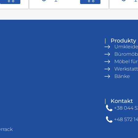
|
Produkty
Umkleid
Büromöb
Möbel fü
Werkstatt
Bänke
|
Kontakt
+38 044 5
+48 572 1
rrack