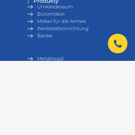
|
Produkty
Umkleideraum
Büromöbel
Möbel für die Armee
Werkstatteinrichtung
Bänke
Metallregal
Lagerausrüstung
Tresore
Serverschrank und Serverrack
Labormöbel
|
Kontakt
+38 044 521 01 01
+48 572 141 100