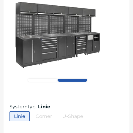
Systemtyp
:
Linie
Linie
Corner
U-Shape