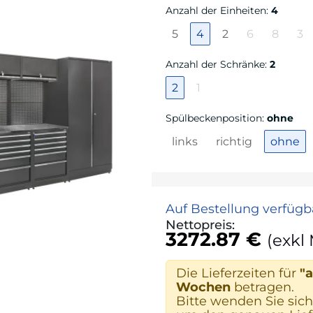
Anzahl der Einheiten
:
4
5
4
2
6
8
3
Anzahl der Schränke
:
2
2
1
Spülbeckenposition
:
ohne
links
richtig
ohne
Auf Bestellung verfügb
Nettopreis:
3272.87 €
(exkl
Die Lieferzeiten für
"a
Wochen
betragen.
Bitte wenden Sie sich