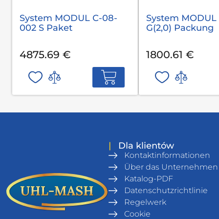
System MODUL С-08-
System MODUL 
002 S Paket
G(2,0) Packung
4875.69 €
1800.61 €
|
Dla klientów
Kontaktinformationen
Über das Unternehmen
Katalog-PDF
Datenschutzrichtlinie
Regelwerk
Cookie