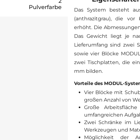
2
Pulverfarbe
Das System besteht aus
(anthrazitgrau), die vor
erhöht. Die Abmessungen
Das Gewicht liegt je n
Lieferumfang sind zwe
sowie vier Blöcke MODUL
zwei Tischplatten, die ei
mm bilden.
Vorteile des MODUL-Syste
Vier Blöcke mit Schu
großen Anzahl von W
Große Arbeitsfläc
umfangreichen Aufga
Zwei Schränke im Li
Werkzeugen und Mater
Möglichkeit der A