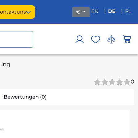
EN
|
DE
|
PL
ontakt
uns
€
kung
0
Bewertungen (0)
pe