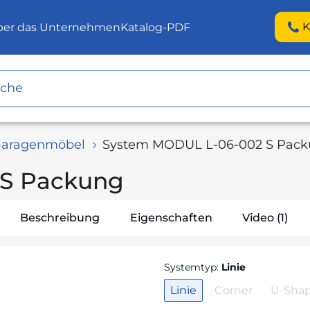
K
ber das Unternehmen
Katalog-PDF
aragenmöbel
System MODUL L-06-002 S Pac
 S Packung
Beschreibung
Eigenschaften
Video (1)
Systemtyp
:
Linie
Linie
Corner
U-Sha