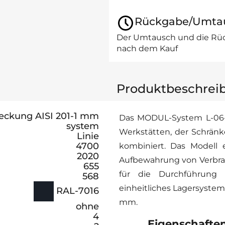
Rückgabe/Umta
Der Umtausch und die Rüc
nach dem Kauf
Produktbeschrei
ckung AISI 201-1 mm
Das MODUL-System L-06-0
system
Werkstätten, der Schränk
Linie
4700
kombiniert. Das Modell
2020
Aufbewahrung von Verbra
655
für die Durchführung 
568
einheitliches Lagersystem
RAL-7016
mm.
ohne
4
Eigenschafte