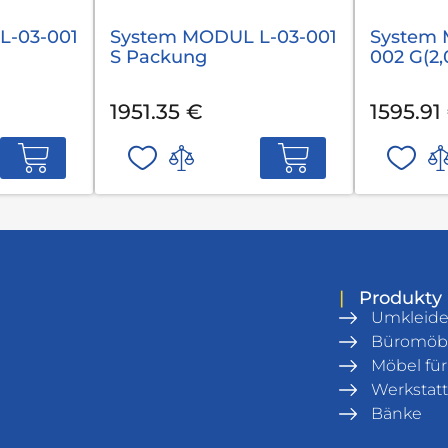
L-03-001
System MODUL L-03-001
System 
S Packung
002 G(2
1951.35 €
1595.91
|
Produkty
Umkleid
Büromöb
Möbel fü
Werkstatt
Bänke