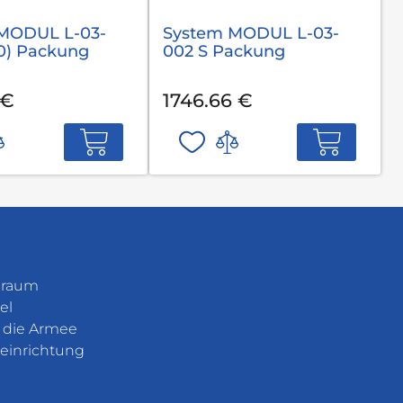
MODUL L-03-
System MODUL L-03-
,0) Packung
002 S Packung
 €
1746.66 €
eraum
el
r die Armee
einrichtung