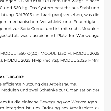
essungen 3725×3050×2020 mm und wiegt je nach
41 und 660 kg. Das System besteht aus Stahl und
ichtung RAL7016 (anthrazitgrau) versehen, was die
gen mechanischen Verschleiß und Feuchtigkeit
gehört zur Serie Corner und ist mit sechs Modulen
estattet, was ausreichend Platz für Werkzeuge
n: MODUL 1350 O(2.0), MODUL 1350 H, MODUL 2025
ks), MODUL 2025 HMp (rechts), MODUL 2025 HMm
ems
С
-08-003:
 effiziente Nutzung des Arbeitsraums.
 Modulen und zwei Schränke zur Organisation der
tem für die einfache Bewegung von Werkzeugen.
em integriert ist, um Ordnung am Arbeitsplatz zu