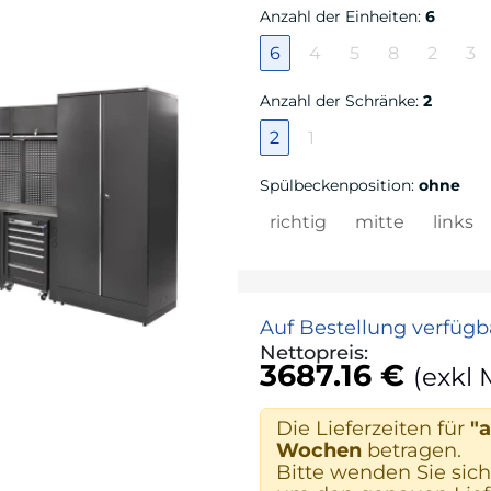
Anzahl der Einheiten
:
6
6
4
5
8
2
3
Anzahl der Schränke
:
2
2
1
Spülbeckenposition
:
ohne
richtig
mitte
links
Auf Bestellung verfügb
Nettopreis:
3687.16 €
(exkl 
Die Lieferzeiten für
"a
Wochen
betragen.
Bitte wenden Sie sich