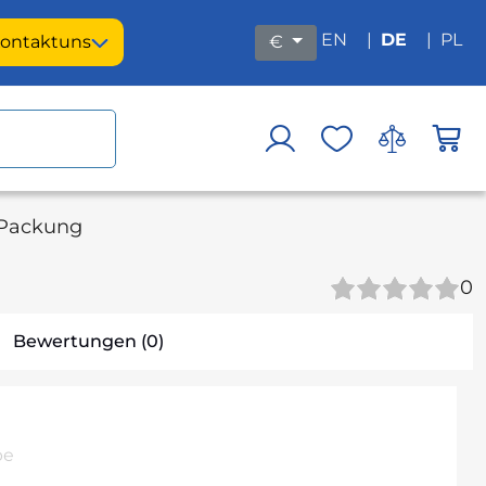
EN
|
DE
|
PL
ontakt
uns
€
 Packung
0
Bewertungen (0)
pe