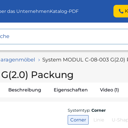
K
ber das Unternehmen
Katalog-PDF
aragenmöbel
System MODUL С-08-003 G(2.0)
G(2.0) Packung
Beschreibung
Eigenschaften
Video (1)
Systemtyp
:
Corner
Corner
Linie
U-Sha