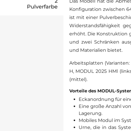
2
Das Modell hat die Abm
Pulverfarbe
Konfiguration zwischen 6
ist mit einer Pulverbesch
Widerstandsfähigkeit ge
erhöht. Die Konstruktion 
und zwei Schränken ausg
und Materialien bietet.
Arbeitsplatten (Variante
H, MODUL 2025 HMl (lin
(mittel).
Vorteile des MODUL-Syst
Eckanordnung für eine
Eine große Anzahl von
Lagerung.
Mobiles Modul im Sys
Urne, die in das Syst