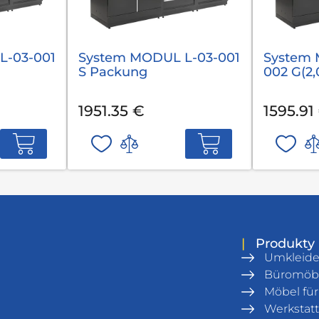
L-03-001
System MODUL L-03-001
System 
S Packung
002 G(2
1951.35 €
1595.91
|
Produkty
Umkleid
Büromöb
Möbel fü
Werkstatt