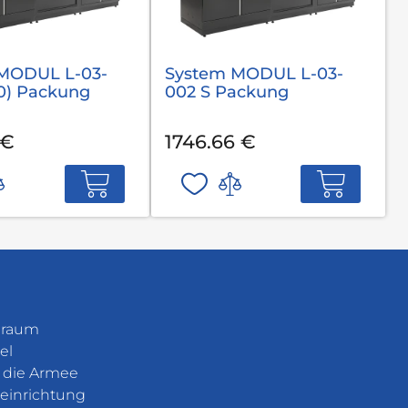
MODUL L-03-
System MODUL L-03-
,0) Packung
002 S Packung
 €
1746.66 €
eraum
el
r die Armee
einrichtung