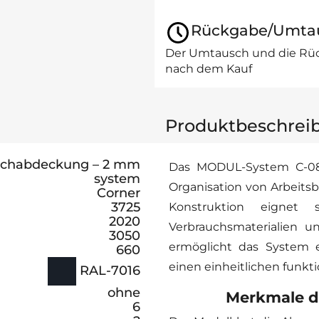
Rückgabe/Umta
Der Umtausch und die Rüc
nach dem Kauf
Produktbeschrei
echabdeckung – 2 mm
Das MODUL-System С-08
system
Organisation von Arbeits
Corner
3725
Konstruktion eignet
2020
Verbrauchsmaterialien 
3050
ermöglicht das System e
660
einen einheitlichen funkt
RAL-7016
ohne
Merkmale 
6