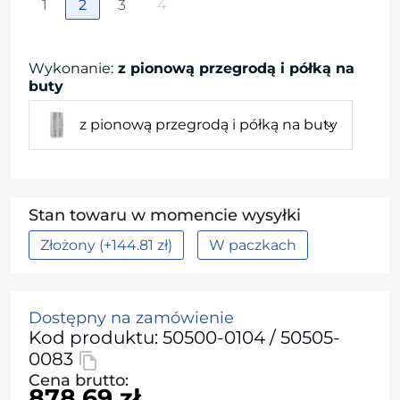
1
2
3
4
Wykonanie
:
z pionową przegrodą i półką na
buty
z pionową przegrodą i półką na buty
Stan towaru w momencie wysyłki
Złożony (+144.81 zł)
W paczkach
Dostępny na zamówienie
Kod produktu: 50500-0104 / 50505-
0083
Cena brutto:
878.69 zł