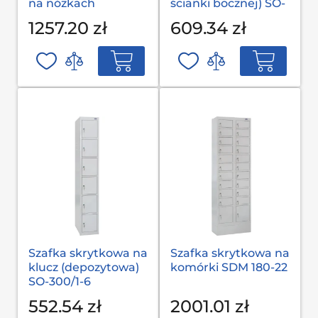
na nóżkach
ścianki bocznej) SO-
300/1-6
1257.20 zł
609.34 zł
Szafka skrytkowa na
Szafka skrytkowa na
klucz (depozytowa)
komórki SDM 180-22
SO-300/1-6
552.54 zł
2001.01 zł