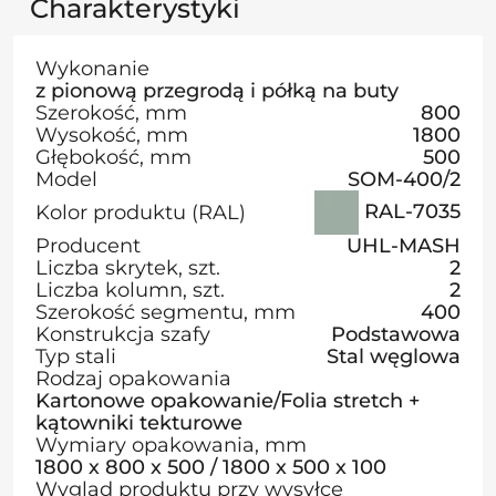
Charakterystyki
Wykonanie
z pionową przegrodą i półką na buty
Szerokość, mm
800
Wysokość, mm
1800
Głębokość, mm
500
Model
SOM-400/2
RAL-7035
Kolor produktu (RAL)
Producent
UHL-MASH
Liczba skrytek, szt.
2
Liczba kolumn, szt.
2
Szerokość segmentu, mm
400
Konstrukcja szafy
Podstawowa
Typ stali
Stal węglowa
Rodzaj opakowania
Kartonowe opakowanie/Folia stretch +
kątowniki tekturowe
Wymiary opakowania, mm
1800 х 800 х 500 / 1800 х 500 х 100
Wygląd produktu przy wysyłce