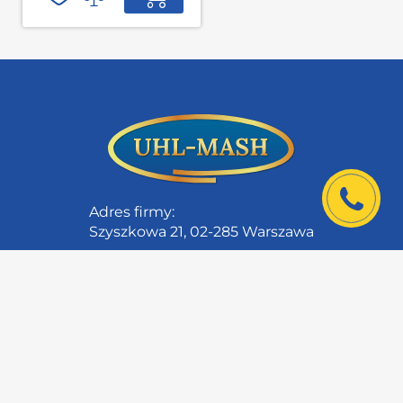
Adres firmy:
Szyszkowa 21, 02-285 Warszawa
|
Dla klientów
Informacje kontaktowe
O firmie
Katalog PDF