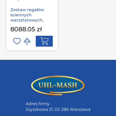
Zestaw regałów
sciennych
warsztatowych,
garażowych MODUL
8088.05 zł
L-03-002 S op
Adres firmy:
Szyszkowa 21, 02-285 Warszawa