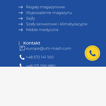
Regały magazynowe
Wyposażenie magazynu
Sejfy
Szafy serwerowe i klimatyzacyjne
Meble medyczne
|
Kontakt
europe@uhl-mash.com
+48 572 141 100
+48 571 590 880
© UHL-MASH 1994 - 2026. Wszelkie prawa
zastrzeżone