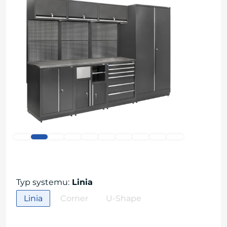
Typ systemu
:
Linia
Linia
Corner
U-Shape