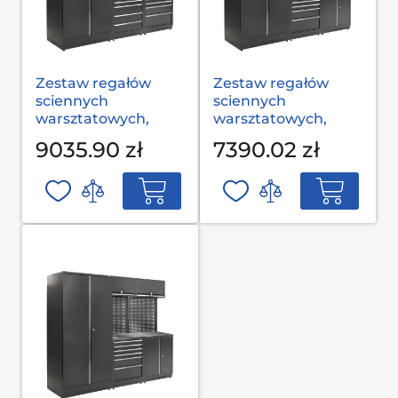
Zestaw regałów
Zestaw regałów
sciennych
sciennych
warsztatowych,
warsztatowych,
garażowych MODUL
garażowych MODUL
9035.90 zł
7390.02 zł
L-03-001 S op
L-03-002 G(2,0) op