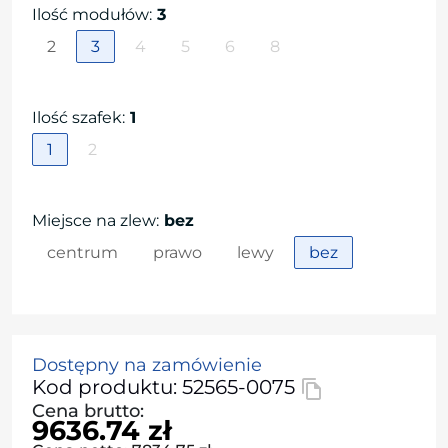
Ilość modułów
:
3
2
3
4
5
6
8
Ilość szafek
:
1
1
2
Miejsce na zlew
:
bez
centrum
prawo
lewy
bez
Dostępny na zamówienie
Kod produktu: 52565-0075
Cena brutto:
9636.74 zł