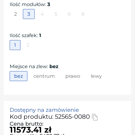
Ilość modułów
:
3
2
3
4
5
6
8
Ilość szafek
:
1
1
2
Miejsce na zlew
:
bez
bez
centrum
prawo
lewy
Dostępny na zamówienie
Kod produktu: 52565-0080
Cena brutto:
11573.41 zł