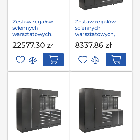
Zestaw regałów
Zestaw regałów
sciennych
sciennych
warsztatowych,
warsztatowych,
garażowych MODUL
garażowych MODUL
22577.30 zł
8337.86 zł
С-08-002 S op
L-03-001 G(2,0) op