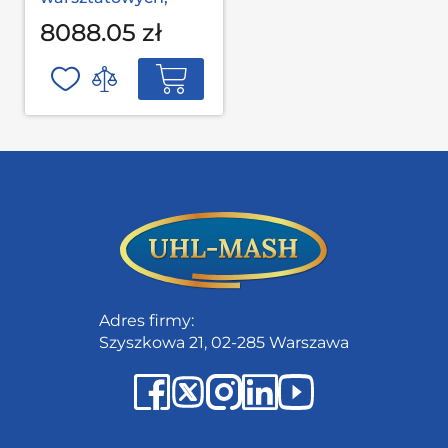
garażowych MODUL
8088.05 zł
L-03-002 S op
Adres firmy:
Szyszkowa 21, 02-285 Warszawa