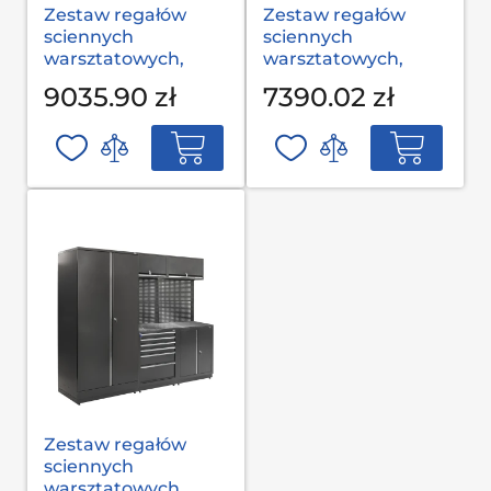
Zestaw regałów
Zestaw regałów
sciennych
sciennych
warsztatowych,
warsztatowych,
garażowych MODUL
garażowych MODUL
9035.90 zł
7390.02 zł
L-03-001 S op
L-03-002 G(2,0) op
Zestaw regałów
sciennych
warsztatowych,