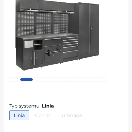
Typ systemu
:
Linia
Linia
Corner
U-Shape