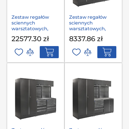
Zestaw regałów
Zestaw regałów
sciennych
sciennych
warsztatowych,
warsztatowych,
garażowych MODUL
garażowych MODUL
22577.30 zł
8337.86 zł
С-08-002 S op
L-03-001 G(2,0) op