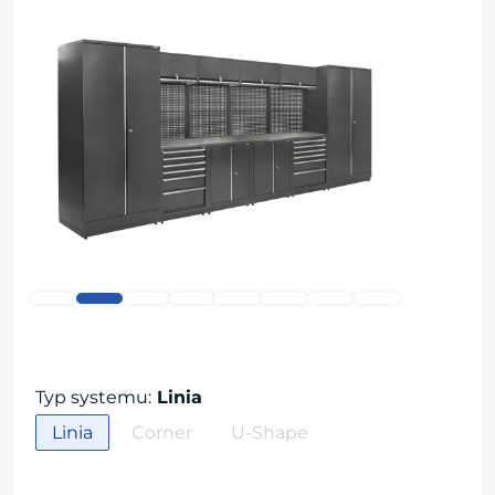
Typ systemu
:
Linia
Linia
Corner
U-Shape