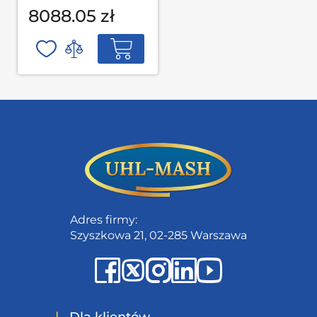
garażowych MODUL
8088.05 zł
L-03-002 S op
Adres firmy:
Szyszkowa 21, 02-285 Warszawa
|
Dla klientów