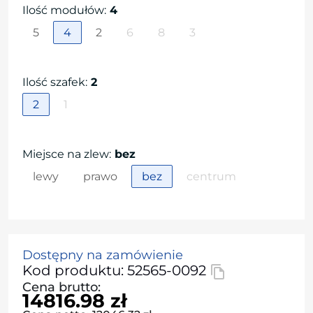
Ilość modułów
:
4
5
4
2
6
8
3
Ilość szafek
:
2
2
1
Miejsce na zlew
:
bez
lewy
prawo
bez
centrum
Dostępny na zamówienie
Kod produktu: 52565-0092
Cena brutto:
14816.98 zł