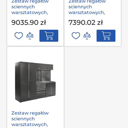
Zestaw regałów
Zestaw regałów
sciennych
sciennych
warsztatowych,
warsztatowych,
garażowych MODUL
garażowych MODUL
9035.90 zł
7390.02 zł
L-03-001 S op
L-03-002 G(2,0) op
Zestaw regałów
sciennych
warsztatowych,