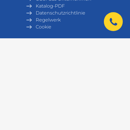
Katalog-PDF
Datenschutzrichtlinie
Regelwerk
Cookie
|
Produkty
Umkleideraum
Büromöbel
Möbel für die Armee
Werkstatteinrichtung
Bänke
Metallregal
Lagerausrüstung
Tresore
Serverschrank und Serverrack
Labormöbel