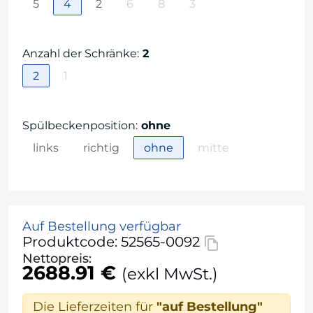
5
4
2
6
8
3
Anzahl der Schränke
:
2
2
1
Spülbeckenposition
:
ohne
links
richtig
ohne
mitte
Auf Bestellung verfügbar
Produktcode: 52565-0092
Nettopreis:
2688.91 €
(exkl MwSt.)
Die Lieferzeiten für
"auf Bestellung"