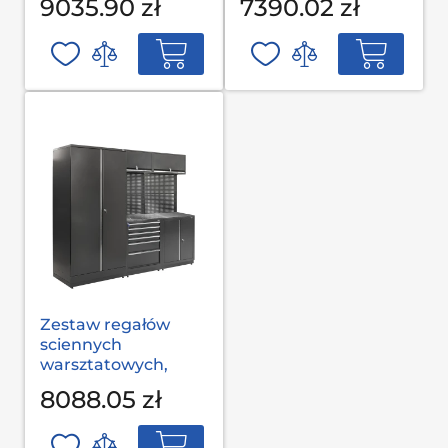
9035.90 zł
7390.02 zł
L-03-001 S op
L-03-002 G(2,0) op
Zestaw regałów
sciennych
warsztatowych,
garażowych MODUL
8088.05 zł
L-03-002 S op