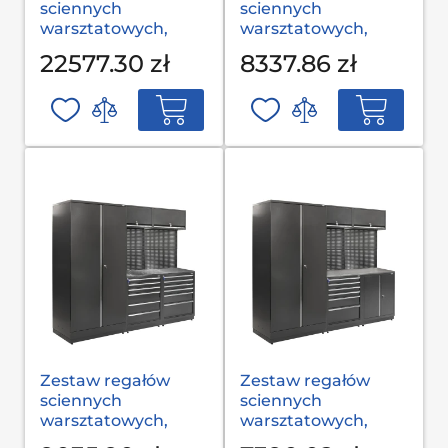
sciennych
sciennych
warsztatowych,
warsztatowych,
garażowych MODUL
garażowych MODUL
22577.30 zł
8337.86 zł
С-08-002 S op
L-03-001 G(2,0) op
Zestaw regałów
Zestaw regałów
sciennych
sciennych
warsztatowych,
warsztatowych,
garażowych MODUL
garażowych MODUL