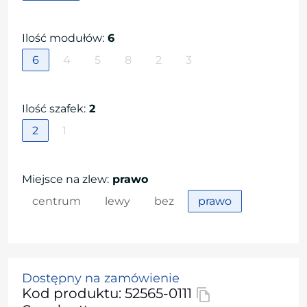
Ilość modułów
:
6
6
4
5
8
2
3
Ilość szafek
:
2
2
1
Miejsce na zlew
:
prawo
centrum
lewy
bez
prawo
Dostępny na zamówienie
Kod produktu: 52565-0111