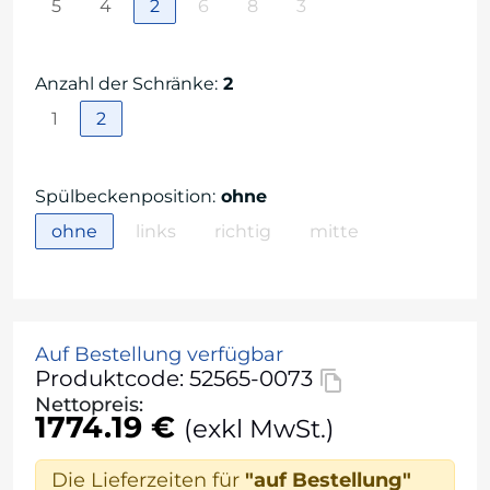
5
4
2
6
8
3
Anzahl der Schränke
:
2
1
2
Spülbeckenposition
:
ohne
ohne
links
richtig
mitte
Auf Bestellung verfügbar
Produktcode: 52565-0073
Nettopreis:
1774.19 €
(exkl MwSt.)
Die Lieferzeiten für
"auf Bestellung"