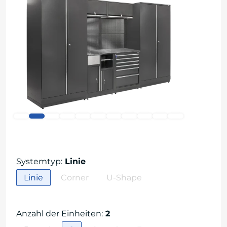
Systemtyp
:
Linie
Linie
Corner
U-Shape
Anzahl der Einheiten
:
2