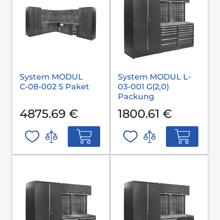
System MODUL
System MODUL L-
С-08-002 S Paket
03-001 G(2,0)
Packung
4875.69 €
1800.61 €