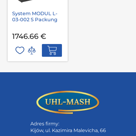
System MODUL L-
03-002 S Packung
1746.66 €
Adres firmy:
Kijów, ul. Kazimira Malevicha, 66