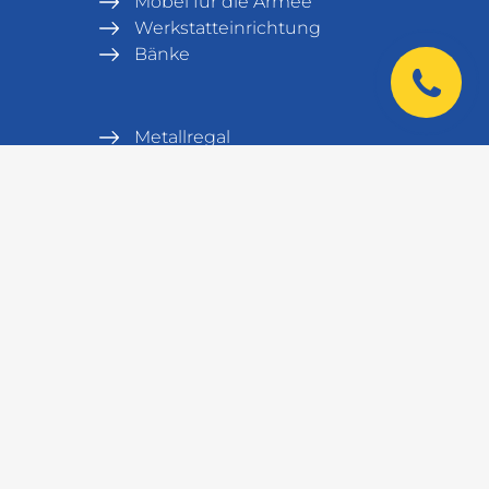
Möbel für die Armee
Werkstatteinrichtung
Bänke
Metallregal
Lagerausrüstung
Tresore
Serverschrank und Serverrack
Labormöbel
|
Kontakt
+38 044 521 01 01
+48 572 141 100